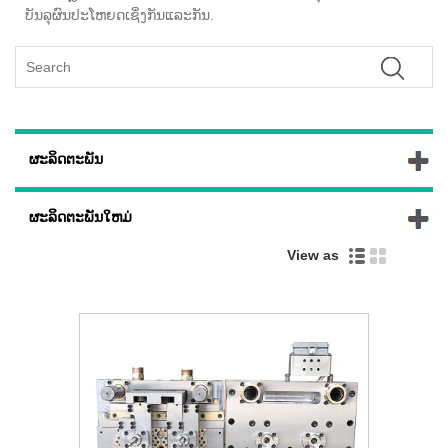
ບັນລຸຜົນປະໂຫຍດເຊິ່ງກັນແລະກັນ.
ຜະລິດຕະພັນ
ຜະລິດຕະພັນໃຫມ່
View as