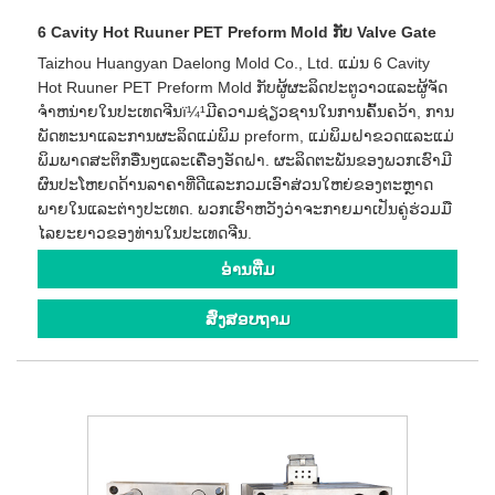
6 Cavity Hot Ruuner PET Preform Mold ກັບ Valve Gate
Taizhou Huangyan Daelong Mold Co., Ltd. ແມ່ນ 6 Cavity
Hot Ruuner PET Preform Mold ກັບຜູ້ຜະລິດປະຕູວາວແລະຜູ້ຈັດ
ຈໍາຫນ່າຍໃນປະເທດຈີນï¼¹ມີຄວາມຊ່ຽວຊານໃນການຄົ້ນຄວ້າ, ການ
ພັດທະນາແລະການຜະລິດແມ່ພິມ preform, ແມ່ພິມຝາຂວດແລະແມ່
ພິມພາດສະຕິກອື່ນໆແລະເຄື່ອງອັດຝາ. ຜະລິດຕະພັນຂອງພວກເຮົາມີ
ຜົນປະໂຫຍດດ້ານລາຄາທີ່ດີແລະກວມເອົາສ່ວນໃຫຍ່ຂອງຕະຫຼາດ
ພາຍໃນແລະຕ່າງປະເທດ. ພວກເຮົາຫວັງວ່າຈະກາຍມາເປັນຄູ່ຮ່ວມມື
ໄລຍະຍາວຂອງທ່ານໃນປະເທດຈີນ.
ອ່ານ​ຕື່ມ
ສົ່ງສອບຖາມ