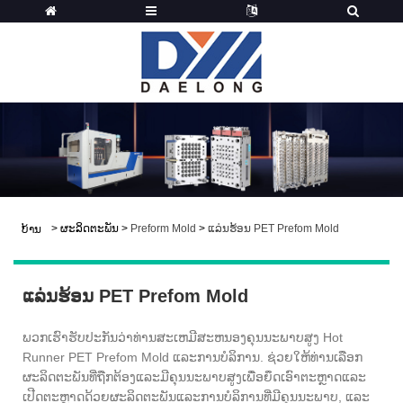
>
ຜະລິດຕະພັນ
>
Preform Mold
>
ແລ່ນຮ້ອນ PET Prefom Mold
ບ້ານ
ແລ່ນຮ້ອນ PET Prefom Mold
ພວກເຮົາຮັບປະກັນວ່າທ່ານສະເຫມີສະຫນອງຄຸນນະພາບສູງ Hot
Runner PET Prefom Mold ແລະການບໍລິການ. ຊ່ວຍໃຫ້ທ່ານເລືອກ
ຜະລິດຕະພັນທີ່ຖືກຕ້ອງແລະມີຄຸນນະພາບສູງເພື່ອຍຶດເອົາຕະຫຼາດແລະ
ເປີດຕະຫຼາດດ້ວຍຜະລິດຕະພັນແລະການບໍລິການທີ່ມີຄຸນນະພາບ, ແລະ