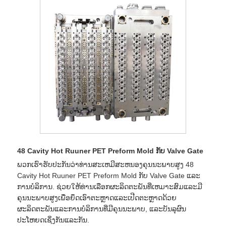
48 Cavity Hot Ruuner PET Preform Mold ກັບ Valve Gate
ພວກເຮົາຮັບປະກັນວ່າທ່ານສະເຫມີສະຫນອງຄຸນນະພາບສູງ 48
Cavity Hot Ruuner PET Preform Mold ກັບ Valve Gate ແລະ
ການບໍລິການ. ຊ່ວຍໃຫ້ທ່ານເລືອກຜະລິດຕະພັນທີ່ເຫມາະສົມແລະມີ
ຄຸນນະພາບສູງເພື່ອຍຶດເອົາຕະຫຼາດແລະເປີດຕະຫຼາດດ້ວຍ
ຜະລິດຕະພັນແລະການບໍລິການທີ່ມີຄຸນນະພາບ, ແລະບັນລຸຜົນ
ປະໂຫຍດເຊິ່ງກັນແລະກັນ.