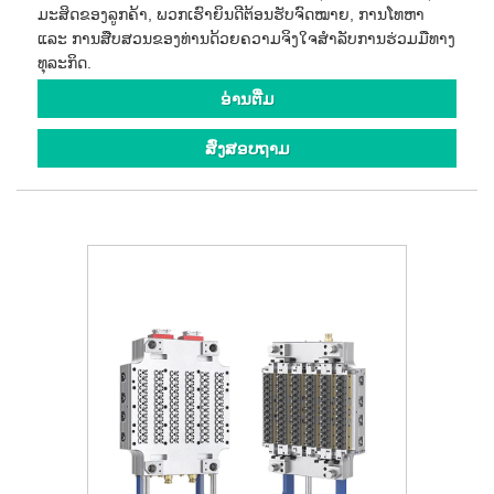
ມະສິດຂອງລູກຄ້າ, ພວກເຮົາຍິນດີຕ້ອນຮັບຈົດໝາຍ, ການໂທຫາ
ແລະ ການສືບສວນຂອງທ່ານດ້ວຍຄວາມຈິງໃຈສຳລັບການຮ່ວມມືທາງ
ທຸລະກິດ.
ອ່ານ​ຕື່ມ
ສົ່ງສອບຖາມ