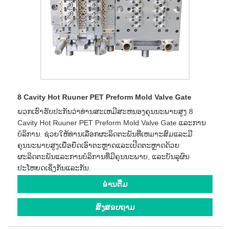
8 Cavity Hot Ruuner PET Preform Mold Valve Gate
ພວກເຮົາຮັບປະກັນວ່າທ່ານສະເຫມີສະຫນອງຄຸນນະພາບສູງ 8
Cavity Hot Ruuner PET Preform Mold Valve Gate ແລະການ
ບໍລິການ. ຊ່ວຍໃຫ້ທ່ານເລືອກຜະລິດຕະພັນທີ່ເຫມາະສົມແລະມີ
ຄຸນນະພາບສູງເພື່ອຍຶດເອົາຕະຫຼາດແລະເປີດຕະຫຼາດດ້ວຍ
ຜະລິດຕະພັນແລະການບໍລິການທີ່ມີຄຸນນະພາບ, ແລະບັນລຸຜົນ
ປະໂຫຍດເຊິ່ງກັນແລະກັນ.
ອ່ານ​ຕື່ມ
ສົ່ງສອບຖາມ