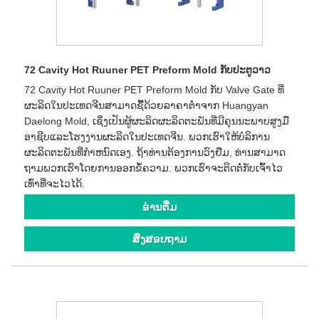
72 Cavity Hot Ruuner PET Preform Mold ກັບປະຕູວາວ
72 Cavity Hot Ruuner PET Preform Mold ກັບ Valve Gate ທີ່
ຜະລິດໃນປະເທດຈີນສາມາດຊື້ດ້ວຍລາຄາຕໍ່າຈາກ Huangyan
Daelong Mold, ເຊິ່ງເປັນຜູ້ຜະລິດຜະລິດຕະພັນທີ່ມີຄຸນນະພາບສູງມື
ອາຊີບແລະໂຮງງານຜະລິດໃນປະເທດຈີນ. ພວກເຮົາໃຫ້ບໍລິການ
ຜະລິດຕະພັນທີ່ກໍາຫນົດເອງ. ຖ້າທ່ານຕ້ອງການວົງຢືມ, ທ່ານສາມາດ
ຖາມພວກເຮົາໂດຍການອອກຂໍ້ຄວາມ. ພວກເຮົາຈະຕິດຕໍ່ກັບເຈົ້າໄວ
ເທົ່າທີ່ຈະໄວໄດ້.
ອ່ານ​ຕື່ມ
ສົ່ງສອບຖາມ