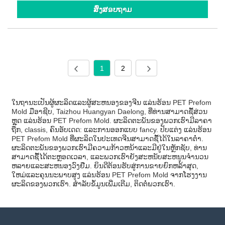
ສົ່ງສອບຖາມ
1
2
ໃນຖານະເປັນຜູ້ຜະລິດແລະຜູ້ສະຫນອງຂອງຈີນ ແລ່ນຮ້ອນ PET Prefom
Mold ມືອາຊີບ, Taizhou Huangyan Daelong, ທີ່ທ່ານສາມາດຊື້ສ່ວນ
ຫຼຸດ ແລ່ນຮ້ອນ PET Prefom Mold. ຜະລິດຕະພັນຂອງພວກເຮົາມີລາຄາ
ຖືກ, classis, ຄົນອັບເດດ: ແລະການອອກແບບ fancy. ປັບແຕ່ງ ແລ່ນຮ້ອນ
PET Prefom Mold ທີ່ຜະລິດໃນປະເທດຈີນສາມາດຊື້ໄດ້ໃນລາຄາຕໍ່າ.
ຜະລິດຕະພັນຂອງພວກເຮົາມີຄວາມກ້າວຫນ້າແລະມີຢູ່ໃນຫຼັກຊັບ, ທ່ານ
ສາມາດຊື້ໄດ້ຕະຫຼອດເວລາ, ແລະພວກເຮົາຍັງສະຫນັບສະຫນູນຈໍານວນ
ຫລາຍແລະສະຫນອງວົງຢືມ. ຍິນ​ດີ​ຕ້ອນ​ຮັບ​ສູ່​ການ​ຂາຍ​ຍົກ​ຫລ້າ​ສຸດ​,
ໃຫມ່​ແລະ​ຄຸນ​ນະ​ພາບ​ສູງ ແລ່ນຮ້ອນ PET Prefom Mold ຈາກ​ໂຮງ​ງານ​
ຜະ​ລິດ​ຂອງ​ພວກ​ເຮົາ​. ສໍາລັບຂໍ້ມູນເພີ່ມເຕີມ, ຕິດຕໍ່ພວກເຮົາ.