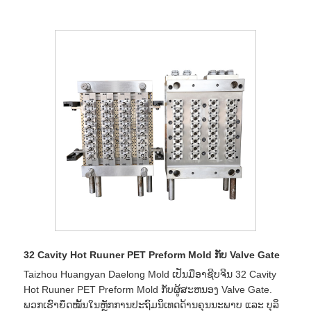
32 Cavity Hot Ruuner PET Preform Mold ກັບ Valve Gate
Taizhou Huangyan Daelong Mold ເປັນມືອາຊີບຈີນ 32 Cavity
Hot Ruuner PET Preform Mold ກັບຜູ້ສະຫນອງ Valve Gate.
ພວກເຮົາຍຶດໝັ້ນໃນຫຼັກການປະຖົມນິເທດດ້ານຄຸນນະພາບ ແລະ ບຸລິ