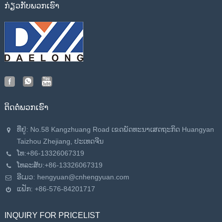
ກ່ຽວ​ກັບ​ພວກ​ເຮົາ
ຕິດ​ຕໍ່​ພວກ​ເຮົາ
ທີ່ຢູ່: No.58 Kangzhuang Road ເຂດ​ພັດ​ທະ​ນາ​ເສດ​ຖະ​ກິດ Huangyan
Taizhou Zhejiang​, ປະ​ເທດ​ຈີນ​
ໂທ:
+86-13326067319
ໂທລະສັບ:
+86-13326067319
ອີເມວ:
hengyuan@cnhengyuan.com
ແຟັກ: +86-576-84201717
INQUIRY FOR PRICELIST