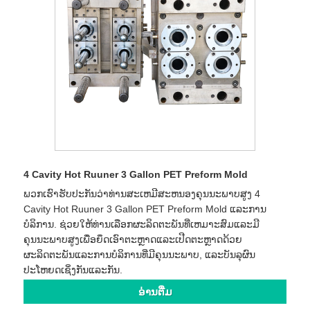
4 Cavity Hot Ruuner 3 Gallon PET Preform Mold
ພວກເຮົາຮັບປະກັນວ່າທ່ານສະເຫມີສະຫນອງຄຸນນະພາບສູງ 4
Cavity Hot Ruuner 3 Gallon PET Preform Mold ແລະການ
ບໍລິການ. ຊ່ວຍໃຫ້ທ່ານເລືອກຜະລິດຕະພັນທີ່ເຫມາະສົມແລະມີ
ຄຸນນະພາບສູງເພື່ອຍຶດເອົາຕະຫຼາດແລະເປີດຕະຫຼາດດ້ວຍ
ຜະລິດຕະພັນແລະການບໍລິການທີ່ມີຄຸນນະພາບ, ແລະບັນລຸຜົນ
ປະໂຫຍດເຊິ່ງກັນແລະກັນ.
ອ່ານ​ຕື່ມ