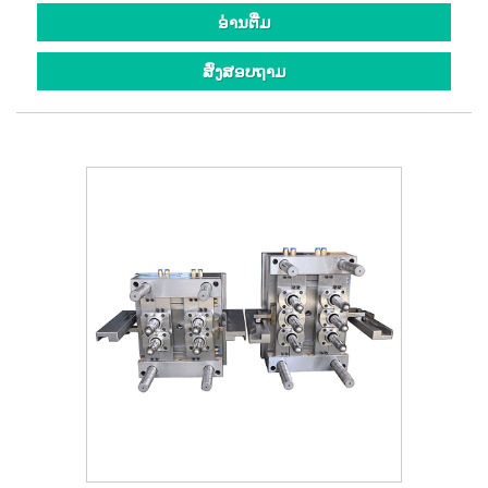
ອ່ານ​ຕື່ມ
ສົ່ງສອບຖາມ