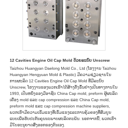
12 Cavities Engine Oil Cap Mold ດ້ວຍລະບົບ Unscrew
Taizhou Huangyan Daelong Mold Co., Ltd (ໂຮງງານ Taizhou
Huangyan Hengyuan Mold & Plastic) ມີຄວາມຊ່ຽວຊານໃນ
ການຜະລິດ 12 Cavities Engine Oil Cap Mold ທີ່ມີລະບົບ
Unscrew, ໂຮງງານຂອງພວກເຮົາໄດ້ສ້າງຕັ້ງຂຶ້ນຢ່າງເປັນທາງການໃນ
1993, ເປັນຫນຶ່ງຂອງມືອາຊີບ China Cap mold, preform ຜູ້ຜະລິດ
ເຄື່ອງ mold ແລະ cap compression ແລະ China Cap mold,
preform mold ແລະ cap compression machine suppliers,
ພວກເຮົາມີຄວາມເຂັ້ມແຂງທີ່ເຂັ້ມແຂງແລະການຄຸ້ມຄອງທີ່ສົມບູນ
ແບບເພື່ອຮັບປະກັນຄຸນນະພາບຜະລິດຕະພັນ. ນອກຈາກນີ້, ພວກເຮົາ
ມີໃບອະນຸຍາດສົ່ງອອກຂອງຕົນເອງ.