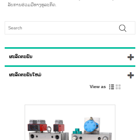
ລັບການຮ່ວມມືທາງທຸລະກິດ.
ຜະລິດຕະພັນ
ຜະລິດຕະພັນໃຫມ່
View as