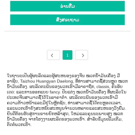
ອ່ານ​ຕື່ມ
ສົ່ງສອບຖາມ
1
ໃນຖານະເປັນຜູ້ຜະລິດແລະຜູ້ສະຫນອງຂອງຈີນ ໝວກນ້ຳມັນເຄື່ອງ ມື
ອາຊີບ, Taizhou Huangyan Daelong, ທີ່ທ່ານສາມາດຊື້ສ່ວນຫຼຸດ ໝວກ
ນ້ຳມັນເຄື່ອງ. ຜະລິດຕະພັນຂອງພວກເຮົາມີລາຄາຖືກ, classis, ຄົນອັບ
ເດດ: ແລະການອອກແບບ fancy. ປັບແຕ່ງ ໝວກນ້ຳມັນເຄື່ອງ ທີ່ຜະລິດໃນ
ປະເທດຈີນສາມາດຊື້ໄດ້ໃນລາຄາຕໍ່າ. ຜະລິດຕະພັນຂອງພວກເຮົາມີ
ຄວາມກ້າວຫນ້າແລະມີຢູ່ໃນຫຼັກຊັບ, ທ່ານສາມາດຊື້ໄດ້ຕະຫຼອດເວລາ,
ແລະພວກເຮົາຍັງສະຫນັບສະຫນູນຈໍານວນຫລາຍແລະສະຫນອງວົງຢືມ.
ຍິນ​ດີ​ຕ້ອນ​ຮັບ​ສູ່​ການ​ຂາຍ​ຍົກ​ຫລ້າ​ສຸດ​, ໃຫມ່​ແລະ​ຄຸນ​ນະ​ພາບ​ສູງ ໝວກ
ນ້ຳມັນເຄື່ອງ ຈາກ​ໂຮງ​ງານ​ຜະ​ລິດ​ຂອງ​ພວກ​ເຮົາ​. ສໍາລັບຂໍ້ມູນເພີ່ມເຕີມ,
ຕິດຕໍ່ພວກເຮົາ.