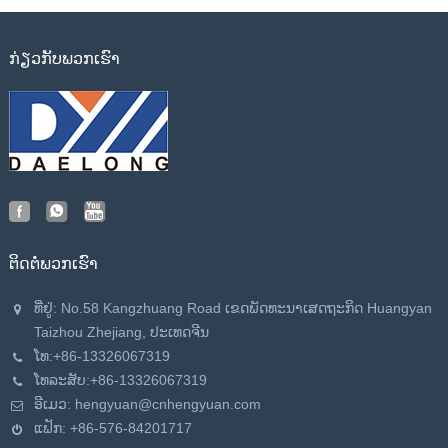
ກ່ຽວ​ກັບ​ພວກ​ເຮົາ
ຕິດ​ຕໍ່​ພວກ​ເຮົາ
ທີ່ຢູ່: No.58 Kangzhuang Road ເຂດ​ພັດ​ທະ​ນາ​ເສດ​ຖະ​ກິດ Huangyan
Taizhou Zhejiang​, ປະ​ເທດ​ຈີນ​
ໂທ:
+86-13326067319
ໂທລະສັບ:
+86-13326067319
ອີເມວ:
hengyuan@cnhengyuan.com
ແຟັກ: +86-576-84201717