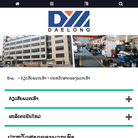
>
ກ່ຽວ​ກັບ​ພວກ​ເຮົາ
>
ປະຫວັດສາດຂອງພວກເຮົາ
ບ້ານ
ກ່ຽວ​ກັບ​ພວກ​ເຮົາ
ຜະລິດຕະພັນໃຫມ່
ປະຫວັດສາດຂອງພວກເຮົາ