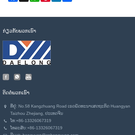
ກ່ຽວ​ກັບ​ພວກ​ເຮົາ
ຕິດ​ຕໍ່​ພວກ​ເຮົາ
ທີ່ຢູ່: No.58 Kangzhuang Road ເຂດ​ພັດ​ທະ​ນາ​ເສດ​ຖະ​ກິດ Huangyan
Taizhou Zhejiang​, ປະ​ເທດ​ຈີນ​
ໂທ:
+86-13326067319
ໂທລະສັບ:
+86-13326067319