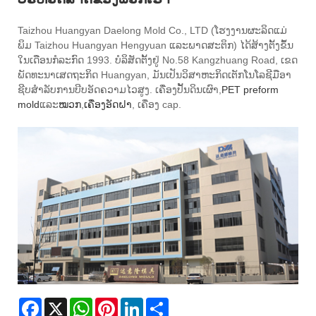
Taizhou Huangyan Daelong Mold Co., LTD (ໂຮງງານຜະລິດແມ່
ພິມ Taizhou Huangyan Hengyuan ແລະພາດສະຕິກ) ໄດ້ສ້າງຕັ້ງຂຶ້ນ
ໃນເດືອນກໍລະກົດ 1993. ບໍລິສັດຕັ້ງຢູ່ No.58 Kangzhuang Road, ເຂດ
ພັດທະນາເສດຖະກິດ Huangyan, ມັນເປັນວິສາຫະກິດເຕັກໂນໂລຊີມືອາ
ຊີບສໍາລັບການບີບອັດຄວາມໄວສູງ. ເຄື່ອງປັ້ນດິນເຜົາ,
PET preform
mold
ແລະ
ໝວກ
,
ເຄື່ອງອັດຝາ
, ເຄື່ອງ cap.
Facebook
X
WhatsApp
Pinterest
LinkedIn
Share