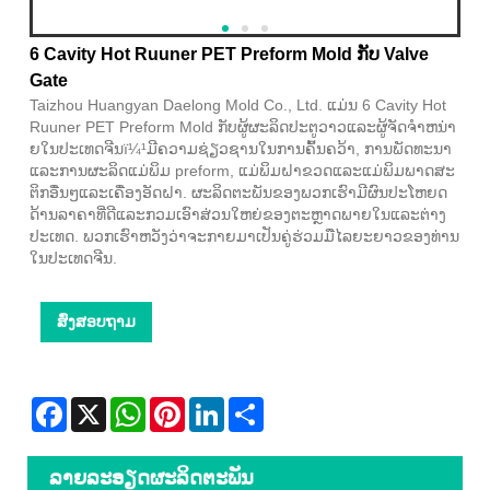
6 Cavity Hot Ruuner PET Preform Mold ກັບ Valve
Gate
Taizhou Huangyan Daelong Mold Co., Ltd. ແມ່ນ 6 Cavity Hot
Ruuner PET Preform Mold ກັບຜູ້ຜະລິດປະຕູວາວແລະຜູ້ຈັດຈໍາຫນ່າ
ຍໃນປະເທດຈີນï¼¹ມີຄວາມຊ່ຽວຊານໃນການຄົ້ນຄວ້າ, ການພັດທະນາ
ແລະການຜະລິດແມ່ພິມ preform, ແມ່ພິມຝາຂວດແລະແມ່ພິມພາດສະ
ຕິກອື່ນໆແລະເຄື່ອງອັດຝາ. ຜະລິດຕະພັນຂອງພວກເຮົາມີຜົນປະໂຫຍດ
ດ້ານລາຄາທີ່ດີແລະກວມເອົາສ່ວນໃຫຍ່ຂອງຕະຫຼາດພາຍໃນແລະຕ່າງ
ປະເທດ. ພວກເຮົາຫວັງວ່າຈະກາຍມາເປັນຄູ່ຮ່ວມມືໄລຍະຍາວຂອງທ່ານ
ໃນປະເທດຈີນ.
ສົ່ງສອບຖາມ
Facebook
X
WhatsApp
Pinterest
LinkedIn
Share
ລາຍ​ລະ​ອຽດ​ຜະ​ລິດ​ຕະ​ພັນ