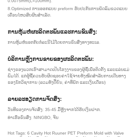
0.0075mm(L=100mm).
8.Optimized ການອອກແບບ preform ຮັບປະກັນການພັດລົມຂວດແບບ
ເຄື່ອນໄຫວສົບຜົນສໍາເລັດ.
ການຫຸ້ມຫໍ່ຜະລິດຕະພັນແລະການຂົນສົ່ງ:
ການຫຸ້ມຫໍ່ນອກກັບກໍລະນີໄມ້ໂດຍການຂົນສົ່ງທາງທະເລ.
ບໍລິການຫຼັງການຂາຍຂອງຜະລິດຕະພັນ:
ຊ່າງຂອງພວກເຮົາສາມາດເປັນໂຮງງານຂອງຜູ້ຊື້ເພື່ອຕິດຕັ້ງ ແລະແລ່ນແມ່
ພິມໄດ້. ແຕ່ຜູ້ຊື້ຄວນຮັບຜິດຊອບຄ່າໃຊ້ຈ່າຍທັງໝົດສໍາລັບການເດີນທາງ
ຂອງນັກວິຊາການ (ລວມທັງປີ້ຍົນ, ຄ່າທີ່ພັກ ແລະເງິນເດືອນ)
ລາຍລະອຽດການຈັດສົ່ງ:
ວັນທີຂອງການຈັດສົ່ງ: 35-45 ມື້ຫຼັງຈາກໄດ້ຮັບເງິນຝາກ.
ທ່າເຮືອຂົນສົ່ງ: NINGBO, ຈີນ
Hot Tags: 6 Cavity Hot Ruuner PET Preform Mold with Valve