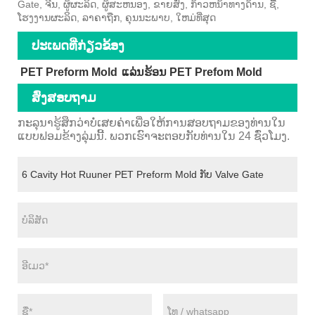
Gate, ຈີນ, ຜູ້ຜະລິດ, ຜູ້ສະຫນອງ, ຂາຍສົ່ງ, ກ້າວຫນ້າທາງດ້ານ, ຊື້,
ໂຮງງານຜະລິດ, ລາຄາຖືກ, ຄຸນນະພາບ, ໃຫມ່ທີ່ສຸດ
ປະເພດທີ່ກ່ຽວຂ້ອງ
PET Preform Mold
ແລ່ນຮ້ອນ PET Prefom Mold
ສົ່ງສອບຖາມ
ກະລຸນາຮູ້ສຶກວ່າບໍ່ເສຍຄ່າເພື່ອໃຫ້ການສອບຖາມຂອງທ່ານໃນ
ແບບຟອມຂ້າງລຸ່ມນີ້. ພວກເຮົາຈະຕອບກັບທ່ານໃນ 24 ຊົ່ວໂມງ.