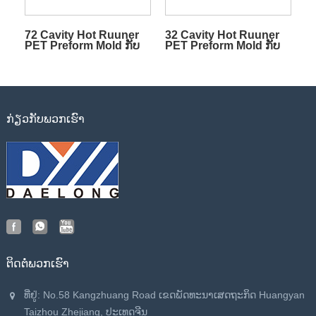
72 Cavity Hot Ruuner
32 Cavity Hot Ruuner
PET Preform Mold ກັບ
PET Preform Mold ກັບ
ປະຕູວາວ
Valve Gate
ກ່ຽວ​ກັບ​ພວກ​ເຮົາ
ຕິດ​ຕໍ່​ພວກ​ເຮົາ
ທີ່ຢູ່: No.58 Kangzhuang Road ເຂດ​ພັດ​ທະ​ນາ​ເສດ​ຖະ​ກິດ Huangyan
Taizhou Zhejiang​, ປະ​ເທດ​ຈີນ​