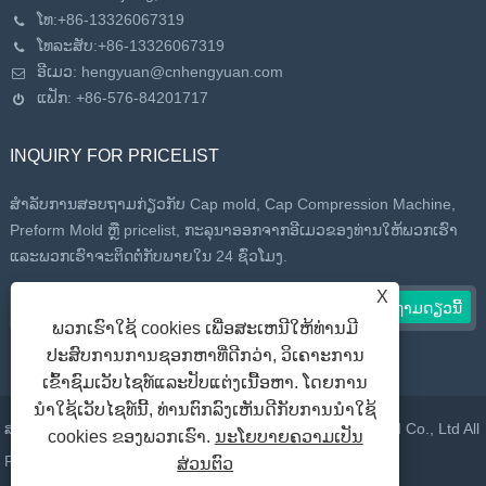
ໂທ:
+86-13326067319
ໂທລະສັບ:
+86-13326067319
ອີເມວ:
hengyuan@cnhengyuan.com
ແຟັກ: +86-576-84201717
INQUIRY FOR PRICELIST
ສໍາລັບການສອບຖາມກ່ຽວກັບ Cap mold, Cap Compression Machine,
Preform Mold ຫຼື pricelist, ກະລຸນາອອກຈາກອີເມວຂອງທ່ານໃຫ້ພວກເຮົາ
ແລະພວກເຮົາຈະຕິດຕໍ່ກັບພາຍໃນ 24 ຊົ່ວໂມງ.
X
ພວກເຮົາໃຊ້ cookies ເພື່ອສະເຫນີໃຫ້ທ່ານມີ
ປະສົບການການຊອກຫາທີ່ດີກວ່າ, ວິເຄາະການ
ເຂົ້າຊົມເວັບໄຊທ໌ແລະປັບແຕ່ງເນື້ອຫາ. ໂດຍການ
ນໍາໃຊ້ເວັບໄຊທ໌ນີ້, ທ່ານຕົກລົງເຫັນດີກັບການນໍາໃຊ້
ສະຫງວນລິຂະສິດ © 2022 Taizhou Huangyan Daelong Mold Co., Ltd All
cookies ຂອງພວກເຮົາ.
ນະໂຍບາຍຄວາມເປັນ
Rights Reserved.
ສ່ວນຕົວ