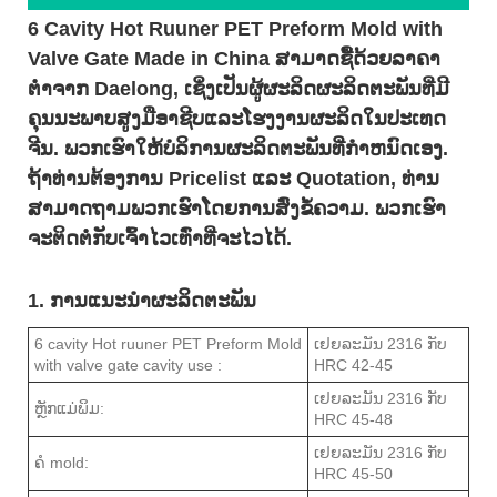
6 Cavity Hot Ruuner PET Preform Mold with
Valve Gate Made in China ສາມາດຊື້ດ້ວຍລາຄາ
ຕໍ່າຈາກ Daelong, ເຊິ່ງເປັນຜູ້ຜະລິດຜະລິດຕະພັນທີ່ມີ
ຄຸນນະພາບສູງມືອາຊີບແລະໂຮງງານຜະລິດໃນປະເທດ
ຈີນ. ພວກເຮົາໃຫ້ບໍລິການຜະລິດຕະພັນທີ່ກໍາຫນົດເອງ.
ຖ້າທ່ານຕ້ອງການ Pricelist ແລະ Quotation, ທ່ານ
ສາມາດຖາມພວກເຮົາໂດຍການສົ່ງຂໍ້ຄວາມ. ພວກເຮົາ
ຈະຕິດຕໍ່ກັບເຈົ້າໄວເທົ່າທີ່ຈະໄວໄດ້.
1. ການແນະນໍາຜະລິດຕະພັນ
6 cavity Hot ruuner PET Preform Mold
ເຢຍລະມັນ 2316 ກັບ
with valve gate cavity use :
HRC 42-45
ເຢຍລະມັນ 2316 ກັບ
ຫຼັກແມ່ພິມ:
HRC 45-48
ເຢຍລະມັນ 2316 ກັບ
ຄໍ mold:
HRC 45-50