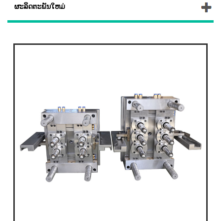
ຜະລິດຕະພັນໃຫມ່