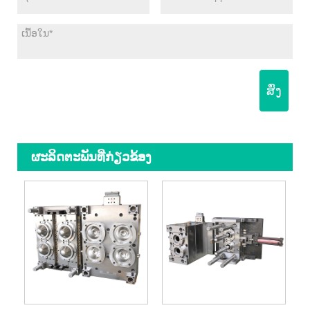
ສົ່ງ
ຜະ​ລິດ​ຕະ​ພັນ​ທີ່​ກ່ຽວ​ຂ້ອງ