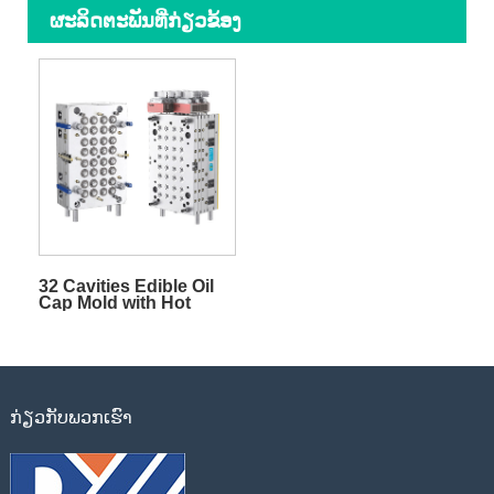
ຜະ​ລິດ​ຕະ​ພັນ​ທີ່​ກ່ຽວ​ຂ້ອງ
32 Cavities Edible Oil
Cap Mold with Hot
Runner
ກ່ຽວ​ກັບ​ພວກ​ເຮົາ