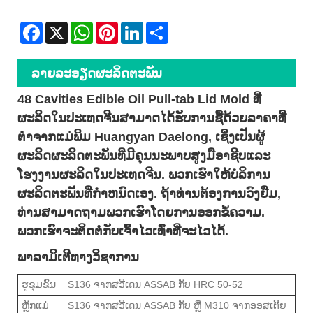
Facebook
X
WhatsApp
Pinterest
LinkedIn
Share
ລາຍ​ລະ​ອຽດ​ຜະ​ລິດ​ຕະ​ພັນ
48 Cavities Edible Oil Pull-tab Lid Mold ທີ່
ຜະລິດໃນປະເທດຈີນສາມາດໄດ້ຮັບການຊື້ດ້ວຍລາຄາທີ່
ຕໍ່າຈາກແມ່ພິມ Huangyan Daelong, ເຊິ່ງເປັນຜູ້
ຜະລິດຜະລິດຕະພັນທີ່ມີຄຸນນະພາບສູງມືອາຊີບແລະ
ໂຮງງານຜະລິດໃນປະເທດຈີນ. ພວກເຮົາໃຫ້ບໍລິການ
ຜະລິດຕະພັນທີ່ກໍາຫນົດເອງ. ຖ້າທ່ານຕ້ອງການວົງຢືມ,
ທ່ານສາມາດຖາມພວກເຮົາໂດຍການອອກຂໍ້ຄວາມ.
ພວກເຮົາຈະຕິດຕໍ່ກັບເຈົ້າໄວເທົ່າທີ່ຈະໄວໄດ້.
ພາລາມິເຕີທາງວິຊາການ
ຮູຂຸມຂົນ
S136 ຈາກສວີເດນ ASSAB ກັບ HRC 50-52
ຫຼັກແມ່
S136 ຈາກສວີເດນ ASSAB ກັບ ຫຼື M310 ຈາກອອສເຕີຍ