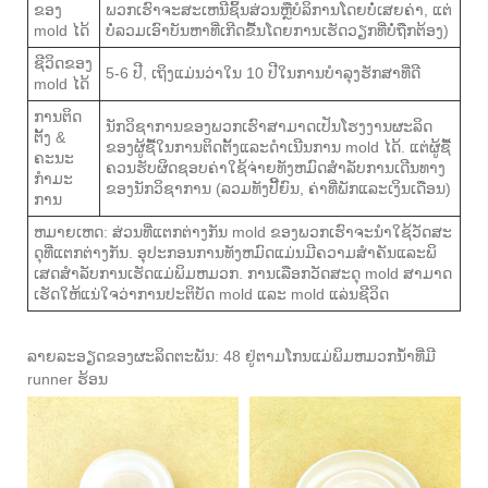
ຂອງ
ພວກເຮົາຈະສະເຫນີຊິ້ນສ່ວນຫຼືບໍລິການໂດຍບໍ່ເສຍຄ່າ, ແຕ່
mold ໄດ້
ບໍ່ລວມເອົາບັນຫາທີ່ເກີດຂື້ນໂດຍການເຮັດວຽກທີ່ບໍ່ຖືກຕ້ອງ)
ຊີວິດຂອງ
5-6 ປີ, ເຖິງແມ່ນວ່າໃນ 10 ປີໃນການບໍາລຸງຮັກສາທີ່ດີ
mold ໄດ້
ການຕິດ
ນັກວິຊາການຂອງພວກເຮົາສາມາດເປັນໂຮງງານຜະລິດ
ຕັ້ງ &
ຂອງຜູ້ຊື້ໃນການຕິດຕັ້ງແລະດໍາເນີນການ mold ໄດ້. ແຕ່ຜູ້ຊື້
ຄະນະ
ຄວນຮັບຜິດຊອບຄ່າໃຊ້ຈ່າຍທັງຫມົດສໍາລັບການເດີນທາງ
ກໍາມະ
ຂອງນັກວິຊາການ (ລວມທັງປີ້ຍົນ, ຄ່າທີ່ພັກແລະເງິນເດືອນ)
ການ
ຫມາຍເຫດ: ສ່ວນທີ່ແຕກຕ່າງກັນ mold ຂອງພວກເຮົາຈະນໍາໃຊ້ວັດສະ
ດຸທີ່ແຕກຕ່າງກັນ. ອຸປະກອນການທັງຫມົດແມ່ນມີຄວາມສໍາຄັນແລະພິ
ເສດສໍາລັບການເຮັດແມ່ພິມຫມວກ. ການເລືອກວັດສະດຸ mold ສາມາດ
ເຮັດໃຫ້ແນ່ໃຈວ່າການປະຕິບັດ mold ແລະ mold ແລ່ນຊີວິດ
ລາຍ​ລະ​ອຽດ​ຂອງ​ຜະ​ລິດ​ຕະ​ພັນ​: 48 ຢູ່​ຕາມ​ໂກນ​ແມ່​ພິມ​ຫມວກ​ນ​້​ໍ​າ​ທີ່​ມີ
runner ຮ້ອນ​