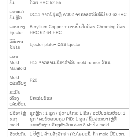
ພິມ
ດ້ວຍ HRC 52-55
ແຂນແມ່
DC11 ຈາກຍີ່ປຸ່ນຫຼື W302 ຈາກອອສເຕີຍທີ່ມີ 60-62HRC
ພິມຫຼັກ
ແກນກາງ
Beryllium Copper + ການປິ່ນປົວດ້ວຍ Chroming ດ້ວຍ
Ejector
HRC 62-64 HRC
ວິ​ທີ​ການ​
Ejector plate+ ແຂນ Ejector
ຂັບ​ໄລ່​
ແຜ່ນ
Mold
H13 ຈາກອາເມລິກາສໍາລັບ mold runner ຮ້ອນ.
Manifold
Mold
P20
ແຜ່ນອື່ນໆ
ລະບົບ
ເຄື່ອງ
ນັກແລ່ນຮ້ອນ
ແລ່ນຮ້ອນ
ຟລີອາໄຫຼ່
ຊຸດຫຼັກ : 1 ຊຸດ / ຢູ່ຕາມໂກນ: 1 ຊິ້ນ / ລະບົບແລ່ນຮ້ອນ: 1
ຂອງ
ຊຸດ / ລະບົບຄວບຄຸມ PID: 1 ຊຸດ / ຊິ້ນສ່ວນອາໄຫຼ່ທີ່
mold
ແຕກຫັກງ່າຍອື່ນໆສໍາລັບແຕ່ລະ 8 ຝາປິດ mold.
ຮັບປະກັນ
1 ປີຫຼື 1 ລ້ານຄັ້ງສັກຢາ (ໃນໄລຍະນີ້, ຖ້າ mold ມີບັນຫາ,