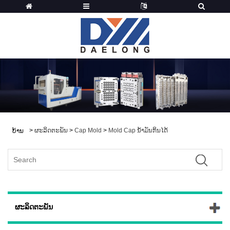
>
ຜະລິດຕະພັນ
>
Cap Mold
>
Mold Cap ນ້ໍາມັນກິນໄດ້
ບ້ານ
ຜະລິດຕະພັນ