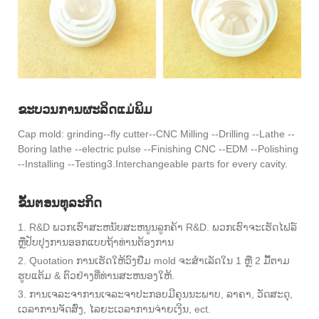
ຂະບວນການຜະລິດແມ່ພິມ
Cap mold: grinding--fly cutter--CNC Milling --Drilling --Lathe --
Boring lathe --electric pulse --Finishing CNC --EDM --Polishing
--Installing --Testing3.Interchangeable parts for every cavity.
ຂັ້ນຕອນທຸລະກິດ
1. R&D ພວກເຮົາສະຫນັບສະຫນູນລູກຄ້າ R&D. ພວກເຮົາຈະເຮັດໄຟລ໌
ຫຼືປັບປຸງການອອກແບບຖ້າທ່ານຕ້ອງການ
2. Quotation ການເຮັດໃຫ້ວົງຢືມ mold ຈະສໍາເລັດໃນ 1 ຫຼື 2 ມື້ຕາມ
ຮູບແຕ້ມ & ຕົວຢ່າງທີ່ທ່ານສະຫນອງໃຫ້.
3. ການເຈລະຈາການເຈລະຈາປະກອບມີຄຸນນະພາບ, ລາຄາ, ວັດສະດຸ,
ເວລາການຈັດສົ່ງ, ໄລຍະເວລາການຈ່າຍເງິນ, ect.