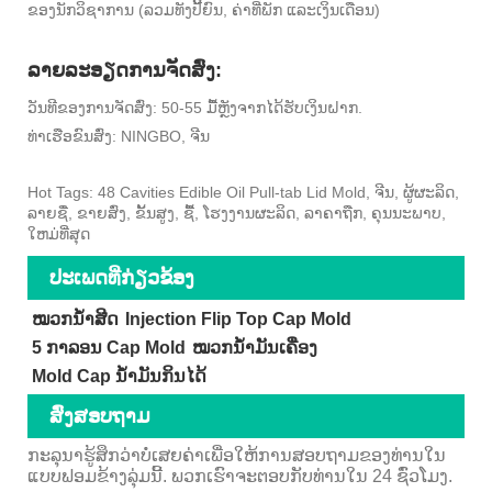
ຂອງນັກວິຊາການ (ລວມທັງປີ້ຍົນ, ຄ່າທີ່ພັກ ແລະເງິນເດືອນ)
ລາຍລະອຽດການຈັດສົ່ງ:
ວັນທີຂອງການຈັດສົ່ງ: 50-55 ມື້ຫຼັງຈາກໄດ້ຮັບເງິນຝາກ.
ທ່າເຮືອຂົນສົ່ງ: NINGBO, ຈີນ
Hot Tags: 48 Cavities Edible Oil Pull-tab Lid Mold, ຈີນ, ຜູ້ຜະລິດ,
ລາຍຊື່, ຂາຍສົ່ງ, ຂັ້ນສູງ, ຊື້, ໂຮງງານຜະລິດ, ລາຄາຖືກ, ຄຸນນະພາບ,
ໃຫມ່ທີ່ສຸດ
ປະເພດທີ່ກ່ຽວຂ້ອງ
ໝວກນ້ຳສີດ
Injection Flip Top Cap Mold
5 ກາລອນ Cap Mold
ໝວກນ້ຳມັນເຄື່ອງ
Mold Cap ນ້ໍາມັນກິນໄດ້
ສົ່ງສອບຖາມ
ກະລຸນາຮູ້ສຶກວ່າບໍ່ເສຍຄ່າເພື່ອໃຫ້ການສອບຖາມຂອງທ່ານໃນ
ແບບຟອມຂ້າງລຸ່ມນີ້. ພວກເຮົາຈະຕອບກັບທ່ານໃນ 24 ຊົ່ວໂມງ.