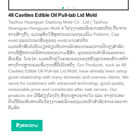
48 Cavities Edible Oil Pull-tab Lid Mold
Taizhou Huangyan Daelong Mold Co., Ltd ( Taizhou
Huangyan Hengyuan Mold & ໂຮງງານຜະລິດພາດສະຕິກ) ຕົ້ນຈາກ
ການສ້າງຕັ້ງ, ແມ່ນອຸທິດໃຫ້ທຸກປະເພດຂອງແມ່ພິມ Preform, Cap
mold ແລະປະເພດອື່ນໆຂອງ mold ພາດສະຕິກ.
ພວກ​ເຮົາ​ສືບ​ຕໍ່​ເຮັດ​ວຽກ​ກ່ຽວ​ກັບ​ການ​ພັດ​ທະ​ນາ​ແລະ​ການ​ປັບ​ປຸງ​ສໍາ​ລັບ​
ການ​ຖື​ຫຼັກ​ການ​ບໍ​ລິ​ຫານ​ຂອງ​ຄວາມ​ຊື່​ສັດ​, ຄຸນ​ນະ​ພາບ​ທໍາ​ອິດ​ແລະ​ຍອດ​
ສິນ​ເຊື່ອ​. ໂດຍໄກ, ພວກເຮົາຢູ່ໃນຄອບຄອງຂອງຫນຶ່ງອຸປະກອນກ້າວຫນ້າ
ທາງດ້ານຫຼາຍແລະທີມງານທີ່ດີເລີດຫນຶ່ງ. Our Products, such as 48
Cavities Edible Oil Pull-tab Lid Mold, have already been setup
good relationship with many domestic and oversea clients, We
serve for customers with advanced technology, good quality,
reasonable price and considerate after sale service, Our
products are ມີຊື່ສຽງໂດ່ງດັງ ທັງຕະຫຼາດພາຍໃນ ແລະ ຕ່າງປະເທດ.
ຍິນດີຕ້ອນຮັບທ່ານກັບໂຮງງານຜະລິດຂອງພວກເຮົາສໍາລັບການເຈລະຈາ
ຕື່ມອີກ.
ສົ່ງສອບຖາມ