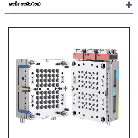
ຜະລິດຕະພັນໃຫມ່