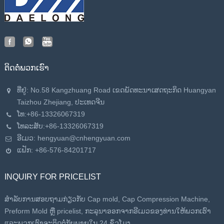
ຕິດ​ຕໍ່​ພວກ​ເຮົາ
ທີ່ຢູ່: No.58 Kangzhuang Road ເຂດ​ພັດ​ທະ​ນາ​ເສດ​ຖະ​ກິດ Huangyan
Taizhou Zhejiang​, ປະ​ເທດ​ຈີນ​
ໂທ:
+86-13326067319
ໂທລະສັບ:
+86-13326067319
ອີເມວ:
hengyuan@cnhengyuan.com
ແຟັກ: +86-576-84201717
INQUIRY FOR PRICELIST
ສໍາລັບການສອບຖາມກ່ຽວກັບ Cap mold, Cap Compression Machine,
Preform Mold ຫຼື pricelist, ກະລຸນາອອກຈາກອີເມວຂອງທ່ານໃຫ້ພວກເຮົາ
ແລະພວກເຮົາຈະຕິດຕໍ່ກັບພາຍໃນ 24 ຊົ່ວໂມງ.