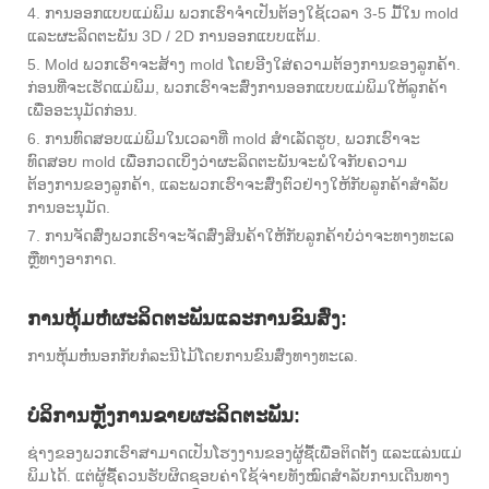
4. ການອອກແບບແມ່ພິມ ພວກເຮົາຈໍາເປັນຕ້ອງໃຊ້ເວລາ 3-5 ມື້ໃນ mold
ແລະຜະລິດຕະພັນ 3D / 2D ການອອກແບບແຕ້ມ.
5. Mold ພວກເຮົາຈະສ້າງ mold ໂດຍອີງໃສ່ຄວາມຕ້ອງການຂອງລູກຄ້າ.
ກ່ອນທີ່ຈະເຮັດແມ່ພິມ, ພວກເຮົາຈະສົ່ງການອອກແບບແມ່ພິມໃຫ້ລູກຄ້າ
ເພື່ອອະນຸມັດກ່ອນ.
6. ການທົດສອບແມ່ພິມໃນເວລາທີ່ mold ສໍາເລັດຮູບ, ພວກເຮົາຈະ
ທົດສອບ mold ເພື່ອກວດເບິ່ງວ່າຜະລິດຕະພັນຈະພໍໃຈກັບຄວາມ
ຕ້ອງການຂອງລູກຄ້າ, ແລະພວກເຮົາຈະສົ່ງຕົວຢ່າງໃຫ້ກັບລູກຄ້າສໍາລັບ
ການອະນຸມັດ.
7. ການຈັດສົ່ງພວກເຮົາຈະຈັດສົ່ງສິນຄ້າໃຫ້ກັບລູກຄ້າບໍ່ວ່າຈະທາງທະເລ
ຫຼືທາງອາກາດ.
ການຫຸ້ມຫໍ່ຜະລິດຕະພັນແລະການຂົນສົ່ງ:
ການຫຸ້ມຫໍ່ນອກກັບກໍລະນີໄມ້ໂດຍການຂົນສົ່ງທາງທະເລ.
ບໍລິການຫຼັງການຂາຍຜະລິດຕະພັນ:
ຊ່າງຂອງພວກເຮົາສາມາດເປັນໂຮງງານຂອງຜູ້ຊື້ເພື່ອຕິດຕັ້ງ ແລະແລ່ນແມ່
ພິມໄດ້. ແຕ່ຜູ້ຊື້ຄວນຮັບຜິດຊອບຄ່າໃຊ້ຈ່າຍທັງໝົດສໍາລັບການເດີນທາງ