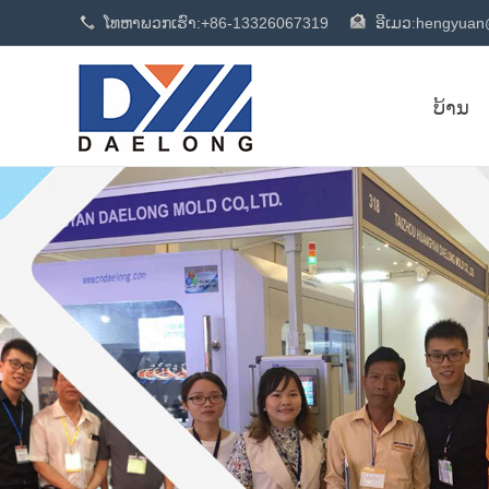
ໂທຫາພວກເຮົາ:
+86-13326067319
ອີເມວ:
hengyuan
ບ້ານ