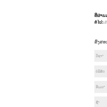
ທີ່ຜ່ານ
ຕໍ່ໄປ:
ເຄ
ສົ່ງສ