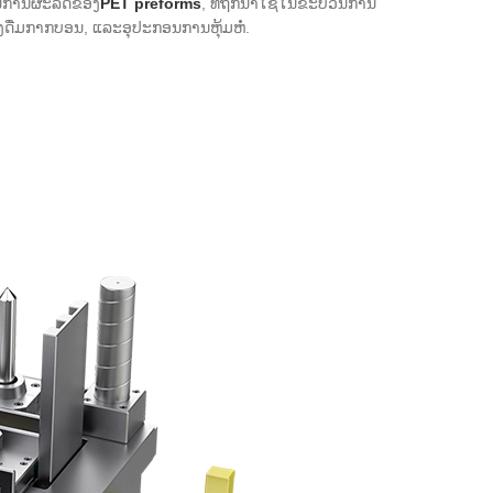
ງໃນການຜະລິດຂອງ
PET preforms
, ທີ່ຖືກນໍາໃຊ້ໃນຂະບວນການ
່ອງດື່ມກາກບອນ, ແລະອຸປະກອນການຫຸ້ມຫໍ່.