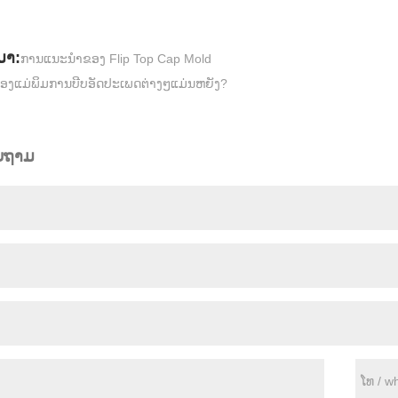
ມາ:
ການແນະນໍາຂອງ Flip Top Cap Mold
ື່ອງແມ່ພິມການບີບອັດປະເພດຕ່າງໆແມ່ນຫຍັງ?
ອບຖາມ