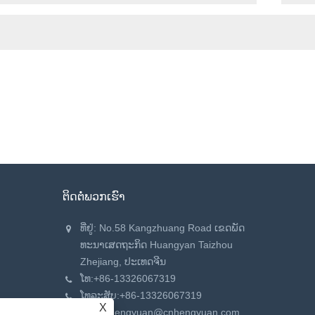
ຕິດ​ຕໍ່​ພວກ​ເຮົາ
ທີ່ຢູ່: No.58 Kangzhuang Road ເຂດ​ພັດ​
ທະ​ນາ​ເສດ​ຖະ​ກິດ Huangyan Taizhou
Zhejiang​, ປະ​ເທດ​ຈີນ​
ໂທ:
+86-13326067319
ໂທລະສັບ:
+86-13326067319
X
ອີເມວ:
hengyuan@cnhengyuan.com