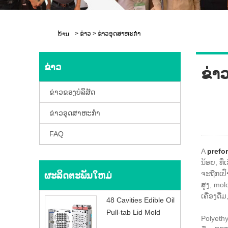
>
ຂ່າວ
>
ຂ່າວອຸດສາຫະກໍາ
ບ້ານ
ຂ່າວ
ຂ່າ
ຂ່າວຂອງບໍລິສັດ
ຂ່າວອຸດສາຫະກໍາ
FAQ
A
prefo
ນ້ອຍ, ທີ
ຈະຖືກເປົ
ຜະລິດຕະພັນໃຫມ່
ສູງ, mol
ເຄື່ອງດື
48 Cavities Edible Oil
Pull-tab Lid Mold
Polyethy