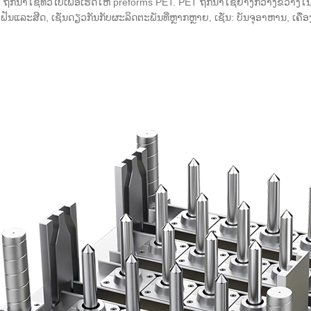
T ຖືກນໍາໃຊ້ທົ່ວໄປເພື່ອເຮັດໃຫ້ preforms PET. PET ຖືກນໍາໃຊ້ຢ່າງກວ້າງຂວາ
ຟັນແລະສີດ, ເຊັ່ນດຽວກັນກັບຜະລິດຕະພັນທີ່ຫຼາກຫຼາຍ, ເຊັ່ນ: ບັນຈຸອາຫານ, ເຄື