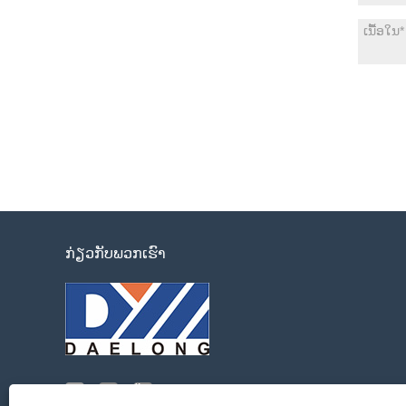
ກ່ຽວ​ກັບ​ພວກ​ເຮົາ