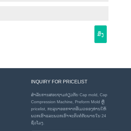
ສົ່ງ
INQUIRY FOR PRICELIST
ສໍາລັບການສອບຖາມກ່ຽວກັບ Cap mold, Cap
Compression Machine, Preform Mold ຫຼື
pricelist, ກະລຸນາອອກຈາກອີເມວຂອງທ່ານໃຫ້
ພວກເຮົາແລະພວກເຮົາຈະຕິດຕໍ່ກັບພາຍໃນ 24
ຊົ່ວໂມງ.