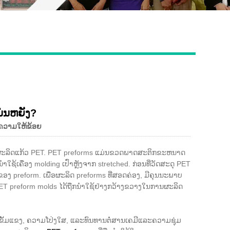
Live
່ນຫຍັງ?
້ຄວາມໃຫ້ຂ້ອຍ
ນການຜະລິດແກ້ວ PET. PET preforms ແມ່ນຂວດພາດສະຕິກຂະຫນາດ
າໃຊ້ເຄື່ອງ molding ເປົ່າຫຼັງຈາກ stretched. ກ່ອນທີ່ວັດສະດຸ PET
ມຂອງ preform. ເພື່ອຜະລິດ preforms ທີ່ສອດຄ່ອງ, ມີຄຸນນະພາບ
. PET preform molds ໄດ້ຖືກນໍາໃຊ້ຢ່າງກວ້າງຂວາງໃນການຜະລິດ
າມເຂັ້ມແຂງ, ຄວາມໂປ່ງໃສ, ແລະທົນທານຕໍ່ສານເຄມີແລະຄວາມຊຸ່ມ