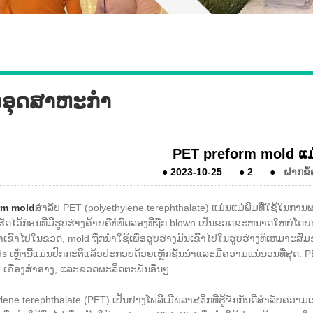
ວອຸດສາຫະກໍາ
PET preform mold ແມ
●
2023-10-25
●
2
●
ຝາກຂໍ
rm mold
ສໍາລັບ PET (polyethylene terephthalate) ແມ່ນແມ່ພິມທີ່ໃຊ້ໃ
່ເຮັດໄວ້ກ່ອນທີ່ມີຮູບຮ່າງຄ້າຍຄືທໍ່ທົດລອງທີ່ຖືກ blown ເປັນຂວດຂະຫນາດໃຫຍ່ໂດຍນໍ
່າເຂົ້າໄປໃນຂວດ, mold ຖືກນໍາໃຊ້ເພື່ອຮູບຮ່າງມັນເຂົ້າໄປໃນຮູບຮ່າງທີ່ເຫມາະສົ
ds ເຫຼົ່ານີ້ແມ່ນປົກກະຕິແລ້ວປະກອບດ້ວຍເຫຼັກຊັ້ນນໍາແລະມີຄວາມແນ່ນອນທີ່ສຸດ
່ມ, ເຄື່ອງສໍາອາງ, ແລະຂວດຜະລິດຕະພັນອື່ນໆ.
lene terephthalate (PET) ເປັນຢາງໂພລີເມີພລາສຕິກທີ່ຮູ້ຈັກກັນດີສໍາລັບຄວ