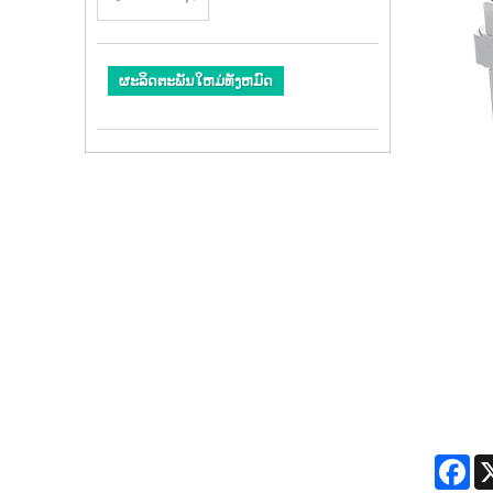
ຜະລິດຕະພັນໃຫມ່ທັງຫມົດ
Fa