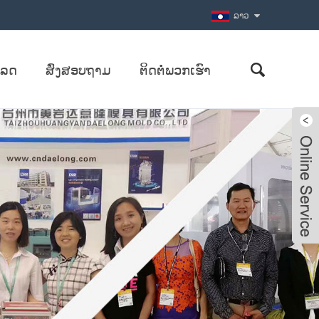
ລາວ
ຫລດ
ສົ່ງສອບຖາມ
ຕິດຕໍ່ພວກເຮົາ