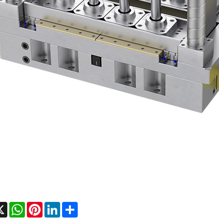
cebook
X
WhatsApp
Pinterest
LinkedIn
Share