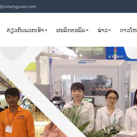
@cnhengyuan.com
ກ່ຽວ​ກັບ​ພວກ​ເຮົາ
ຜະລິດຕະພັນ
ຂ່າວ
ດາວໂ