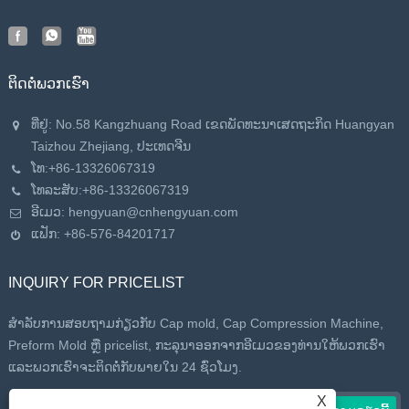
ຕິດ​ຕໍ່​ພວກ​ເຮົາ
ທີ່ຢູ່: No.58 Kangzhuang Road ເຂດ​ພັດ​ທະ​ນາ​ເສດ​ຖະ​ກິດ Huangyan
Taizhou Zhejiang​, ປະ​ເທດ​ຈີນ​
ໂທ:
+86-13326067319
ໂທລະສັບ:
+86-13326067319
ອີເມວ:
hengyuan@cnhengyuan.com
ແຟັກ: +86-576-84201717
INQUIRY FOR PRICELIST
ສໍາລັບການສອບຖາມກ່ຽວກັບ Cap mold, Cap Compression Machine,
Preform Mold ຫຼື pricelist, ກະລຸນາອອກຈາກອີເມວຂອງທ່ານໃຫ້ພວກເຮົາ
ແລະພວກເຮົາຈະຕິດຕໍ່ກັບພາຍໃນ 24 ຊົ່ວໂມງ.
X