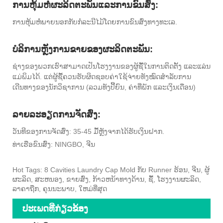
ການຫຸ້ມຫໍ່ຜະລິດຕະພັນແລະການຂົນສົ່ງ:
ການຫຸ້ມຫໍ່ພາຍນອກກັບກໍລະນີໄມ້ໂດຍການຂົນສົ່ງທາງທະເລ.
ບໍລິການຫຼັງການຂາຍຂອງຜະລິດຕະພັນ:
ຊ່າງຂອງພວກເຮົາສາມາດເປັນໂຮງງານຂອງຜູ້ຊື້ໃນການຕິດຕັ້ງ ແລະແລ່ນ
ແມ່ພິມໄດ້. ແຕ່ຜູ້ຊື້ຄວນຮັບຜິດຊອບຄ່າໃຊ້ຈ່າຍທັງໝົດສໍາລັບການ
ເດີນທາງຂອງນັກວິຊາການ (ລວມທັງປີ້ຍົນ, ຄ່າທີ່ພັກ ແລະເງິນເດືອນ)
ລາຍລະອຽດການຈັດສົ່ງ:
ວັນທີຂອງການຈັດສົ່ງ: 35-45 ມື້ຫຼັງຈາກໄດ້ຮັບເງິນຝາກ.
ທ່າເຮືອຂົນສົ່ງ: NINGBO, ຈີນ
Hot Tags: 8 Cavities Laundry Cap Mold ກັບ Runner ຮ້ອນ, ຈີນ, ຜູ້
ຜະລິດ, ສະຫນອງ, ຂາຍສົ່ງ, ກ້າວຫນ້າທາງດ້ານ, ຊື້, ໂຮງງານຜະລິດ,
ລາຄາຖືກ, ຄຸນນະພາບ, ໃຫມ່ທີ່ສຸດ
ປະເພດທີ່ກ່ຽວຂ້ອງ