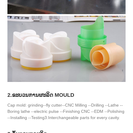
2.ຂະບວນການຜະລິດ MOULD
Cap mold: grinding--fly cutter--CNC Milling --Drilling --Lathe --
Boring lathe --electric pulse --Finishing CNC --EDM --Polishing
--Installing --Testing3.Interchangeable parts for every cavity.