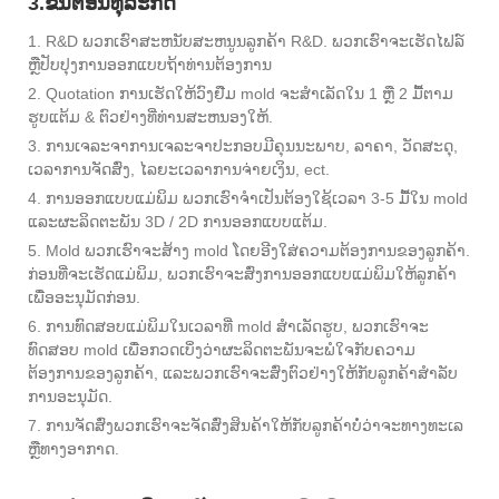
3.ຂັ້ນຕອນທຸລະກິດ
1. R&D ພວກເຮົາສະຫນັບສະຫນູນລູກຄ້າ R&D. ພວກເຮົາຈະເຮັດໄຟລ໌
ຫຼືປັບປຸງການອອກແບບຖ້າທ່ານຕ້ອງການ
2. Quotation ການເຮັດໃຫ້ວົງຢືມ mold ຈະສໍາເລັດໃນ 1 ຫຼື 2 ມື້ຕາມ
ຮູບແຕ້ມ & ຕົວຢ່າງທີ່ທ່ານສະຫນອງໃຫ້.
3. ການເຈລະຈາການເຈລະຈາປະກອບມີຄຸນນະພາບ, ລາຄາ, ວັດສະດຸ,
ເວລາການຈັດສົ່ງ, ໄລຍະເວລາການຈ່າຍເງິນ, ect.
4. ການອອກແບບແມ່ພິມ ພວກເຮົາຈໍາເປັນຕ້ອງໃຊ້ເວລາ 3-5 ມື້ໃນ mold
ແລະຜະລິດຕະພັນ 3D / 2D ການອອກແບບແຕ້ມ.
5. Mold ພວກເຮົາຈະສ້າງ mold ໂດຍອີງໃສ່ຄວາມຕ້ອງການຂອງລູກຄ້າ.
ກ່ອນທີ່ຈະເຮັດແມ່ພິມ, ພວກເຮົາຈະສົ່ງການອອກແບບແມ່ພິມໃຫ້ລູກຄ້າ
ເພື່ອອະນຸມັດກ່ອນ.
6. ການທົດສອບແມ່ພິມໃນເວລາທີ່ mold ສໍາເລັດຮູບ, ພວກເຮົາຈະ
ທົດສອບ mold ເພື່ອກວດເບິ່ງວ່າຜະລິດຕະພັນຈະພໍໃຈກັບຄວາມ
ຕ້ອງການຂອງລູກຄ້າ, ແລະພວກເຮົາຈະສົ່ງຕົວຢ່າງໃຫ້ກັບລູກຄ້າສໍາລັບ
ການອະນຸມັດ.
7. ການຈັດສົ່ງພວກເຮົາຈະຈັດສົ່ງສິນຄ້າໃຫ້ກັບລູກຄ້າບໍ່ວ່າຈະທາງທະເລ
ຫຼືທາງອາກາດ.