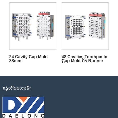
ເລື່ອນ
24 Cavity Cap Mold
48 Cavities Toothpaste
38mm
Cap Mold ກັບ Runner
ຮ້ອນ
ກ່ຽວ​ກັບ​ພວກ​ເຮົາ