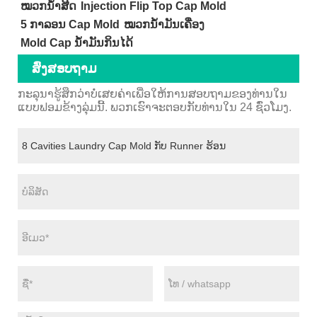
ໝວກນ້ຳສີດ
Injection Flip Top Cap Mold
5 ກາລອນ Cap Mold
ໝວກນ້ຳມັນເຄື່ອງ
Mold Cap ນ້ໍາມັນກິນໄດ້
ສົ່ງສອບຖາມ
ກະລຸນາຮູ້ສຶກວ່າບໍ່ເສຍຄ່າເພື່ອໃຫ້ການສອບຖາມຂອງທ່ານໃນ
ແບບຟອມຂ້າງລຸ່ມນີ້. ພວກເຮົາຈະຕອບກັບທ່ານໃນ 24 ຊົ່ວໂມງ.