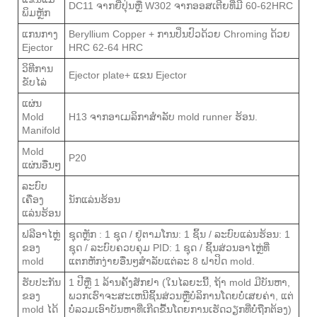
DC11 ຈາກຍີ່ປຸ່ນຫຼື W302 ຈາກອອສເຕີຍທີ່ມີ 60-62HRC
ພິມຫຼັກ
ແກນກາງ
Beryllium Copper + ການປິ່ນປົວດ້ວຍ Chroming ດ້ວຍ
Ejector
HRC 62-64 HRC
ວິ​ທີ​ການ​
Ejector plate+ ແຂນ Ejector
ຂັບ​ໄລ່​
ແຜ່ນ
Mold
H13 ຈາກອາເມລິກາສໍາລັບ mold runner ຮ້ອນ.
Manifold
Mold
P20
ແຜ່ນອື່ນໆ
ລະບົບ
ເຄື່ອງ
ນັກແລ່ນຮ້ອນ
ແລ່ນຮ້ອນ
ຟລີອາໄຫຼ່
ຊຸດຫຼັກ : 1 ຊຸດ / ຢູ່ຕາມໂກນ: 1 ຊິ້ນ / ລະບົບແລ່ນຮ້ອນ: 1
ຂອງ
ຊຸດ / ລະບົບຄວບຄຸມ PID: 1 ຊຸດ / ຊິ້ນສ່ວນອາໄຫຼ່ທີ່
mold
ແຕກຫັກງ່າຍອື່ນໆສໍາລັບແຕ່ລະ 8 ຝາປິດ mold.
ຮັບປະກັນ
1 ປີຫຼື 1 ລ້ານຄັ້ງສັກຢາ (ໃນໄລຍະນີ້, ຖ້າ mold ມີບັນຫາ,
ຂອງ
ພວກເຮົາຈະສະເຫນີຊິ້ນສ່ວນຫຼືບໍລິການໂດຍບໍ່ເສຍຄ່າ, ແຕ່
mold ໄດ້
ບໍ່ລວມເອົາບັນຫາທີ່ເກີດຂື້ນໂດຍການເຮັດວຽກທີ່ບໍ່ຖືກຕ້ອງ)