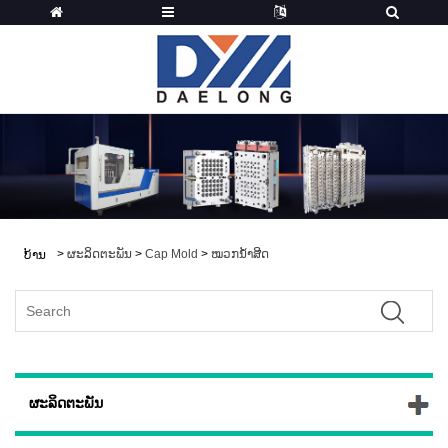
>
ຜະລິດຕະພັນ
>
Cap Mold
>
ໝວກນ້ຳສີດ
ບ້ານ
ຜະລິດຕະພັນ