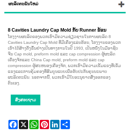
ຜະລິດຕະພັນໃຫມ່
8 Cavities Laundry Cap Mold ກັບ Runner ຮ້ອນ
ໂຮງງານຜະລິດຂອງພວກເຮົາມີຄວາມຊ່ຽວຊານໃນການຜະລິດ 8
Cavities Laundry Cap Mold ທີ່ມີເຄື່ອງແລ່ນຮ້ອນ, ໂຮງງານຂອງພວກ
ເຮົາໄດ້ສ້າງຕັ້ງຂຶ້ນຢ່າງເປັນທາງການໃນປີ 1993, ເປັນຫນຶ່ງໃນມືອາຊີບ
ຈີນ Cap mold, preform mold ແລະ cap compression ຜູ້ຜະລິດ
ເຄື່ອງຈັກແລະ China Cap mold, preform mold ແລະ cap
compression ຜູ້ສະຫນອງເຄື່ອງຈັກ, ພວກເຮົາມີຄວາມເຂັ້ມແຂງທີ່ເຂັ້ມ
ແຂງແລະການຄຸ້ມຄອງທີ່ສົມບູນແບບເພື່ອຮັບປະກັນຄຸນນະພາບ
ຜະລິດຕະພັນ. ນອກຈາກນີ້, ພວກເຮົາມີໃບອະນຸຍາດສົ່ງອອກຂອງ
ຕົນເອງ.
ສົ່ງສອບຖາມ
Facebook
X
WhatsApp
Pinterest
LinkedIn
Share