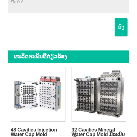
ສົ່ງ
ຜະ​ລິດ​ຕະ​ພັນ​ທີ່​ກ່ຽວ​ຂ້ອງ
48 Cavities Injection
32 Cavities Mineral
Water Cap Mold
Water Cap Mold ມີລະບົບ