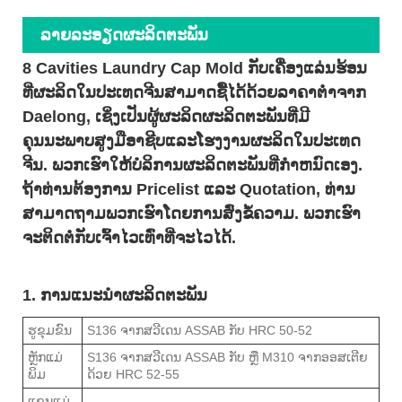
ລາຍ​ລະ​ອຽດ​ຜະ​ລິດ​ຕະ​ພັນ
8 Cavities Laundry Cap Mold ກັບເຄື່ອງແລ່ນຮ້ອນ
ທີ່ຜະລິດໃນປະເທດຈີນສາມາດຊື້ໄດ້ດ້ວຍລາຄາຕໍ່າຈາກ
Daelong, ເຊິ່ງເປັນຜູ້ຜະລິດຜະລິດຕະພັນທີ່ມີ
ຄຸນນະພາບສູງມືອາຊີບແລະໂຮງງານຜະລິດໃນປະເທດ
ຈີນ. ພວກເຮົາໃຫ້ບໍລິການຜະລິດຕະພັນທີ່ກໍາຫນົດເອງ.
ຖ້າທ່ານຕ້ອງການ Pricelist ແລະ Quotation, ທ່ານ
ສາມາດຖາມພວກເຮົາໂດຍການສົ່ງຂໍ້ຄວາມ. ພວກເຮົາ
ຈະຕິດຕໍ່ກັບເຈົ້າໄວເທົ່າທີ່ຈະໄວໄດ້.
1. ການແນະນໍາຜະລິດຕະພັນ
ຮູຂຸມຂົນ
S136 ຈາກສວີເດນ ASSAB ກັບ HRC 50-52
ຫຼັກແມ່
S136 ຈາກສວີເດນ ASSAB ກັບ ຫຼື M310 ຈາກອອສເຕີຍ
ພິມ
ດ້ວຍ HRC 52-55
ແຂນແມ່