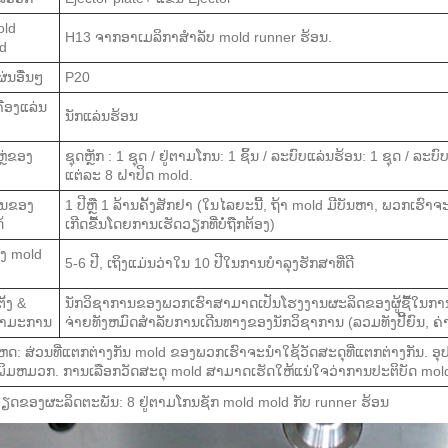
old
H13 ຈາກອາເມລິກາສໍາລັບ mold runner ຮ້ອນ.
d
່ນອື່ນໆ
P20
ື່ອງແລ່ນ
ນັກແລ່ນຮ້ອນ
ຼ່ຂອງ
ຊຸດຫຼັກ : 1 ຊຸດ / ຢູ່ຕາມໂກນ: 1 ຊິ້ນ / ລະບົບແລ່ນຮ້ອນ: 1 ຊຸດ / ລະບ
ແຕ່ລະ 8 ຝາປິດ mold.
ັນຂອງ
1 ປີຫຼື 1 ລ້ານຄັ້ງສັກຢາ (ໃນໄລຍະນີ້, ຖ້າ mold ມີບັນຫາ, ພວກເຮົາຈະ
້
ເກີດຂື້ນໂດຍການເຮັດວຽກທີ່ບໍ່ຖືກຕ້ອງ)
ອງ mold
5-6 ປີ, ເຖິງແມ່ນວ່າໃນ 10 ປີໃນການບໍາລຸງຮັກສາທີ່ດີ
ັ້ງ &
ນັກວິຊາການຂອງພວກເຮົາສາມາດເປັນໂຮງງານຜະລິດຂອງຜູ້ຊື້ໃນການຕິດ
ໍາມະການ
ຈ່າຍທັງຫມົດສໍາລັບການເດີນທາງຂອງນັກວິຊາການ (ລວມທັງປີ້ຍົນ, ຄ່າ
ດ: ສ່ວນທີ່ແຕກຕ່າງກັນ mold ຂອງພວກເຮົາຈະນໍາໃຊ້ວັດສະດຸທີ່ແຕກຕ່າງກັນ.
່ພິມຫມວກ. ການເລືອກວັດສະດຸ mold ສາມາດເຮັດໃຫ້ແນ່ໃຈວ່າການປະຕິບັດ mold
ຽດ​ຂອງ​ຜະ​ລິດ​ຕະ​ພັນ: 8 ຢູ່ຕາມໂກນຊັກ mold mold ກັບ runner ຮ້ອນ