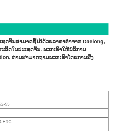
ປະເທດຈີນສາມາດຊື້ໄດ້ດ້ວຍລາຄາຕໍ່າຈາກ Daelong,
ນຜະລິດໃນປະເທດຈີນ. ພວກເຮົາໃຫ້ບໍລິການ
tation, ທ່ານສາມາດຖາມພວກເຮົາໂດຍການສົ່ງ
52-55
64 HRC