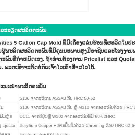
ລະ​ອຽດ​ຜະ​ລິດ​ຕະ​ພັນ
ities 5 Gallon Cap Mold ທີ່ມີເຄື່ອງແລ່ນຮ້ອນທີ່ຜະລິດໃນ
ປັນຜູ້ຜະລິດຜະລິດຕະພັນທີ່ມີຄຸນນະພາບສູງມືອາຊີບແລະໂຮງງາ
ະພັນທີ່ກໍາຫນົດເອງ. ຖ້າທ່ານຕ້ອງການ Pricelist ແລະ Quo
. ພວກເຮົາຈະຕິດຕໍ່ກັບເຈົ້າໄວເທົ່າທີ່ຈະໄວໄດ້.
ນແນະນໍາຜະລິດຕະພັນ
ນ
S136 ຈາກສວີເດນ ASSAB ກັບ HRC 50-52
ິມ
S136 ຈາກສວີເດນ ASSAB ກັບ ຫຼື M310 ຈາກອອສເຕີຍດ້ວຍ HRC 
ິມຫຼັກ
DC11 ຈາກຍີ່ປຸ່ນຫຼື W302 ຈາກອອສເຕີຍທີ່ມີ 60-62HRC
 Ejector
Beryllium Copper + ການປິ່ນປົວດ້ວຍ Chroming ດ້ວຍ HRC 62-
ໄລ່​ອອກ
Ejector plate+ ແຂນ Ejector