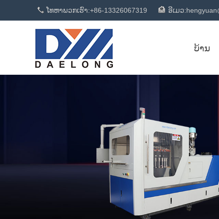
ໂທຫາພວກເຮົາ:
+86-13326067319
ອີເມວ:
hengyuan
ບ້ານ