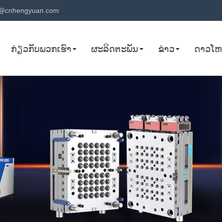
@cnhengyuan.com
ກ່ຽວ​ກັບ​ພວກ​ເຮົາ
ຜະລິດຕະພັນ
ຂ່າວ
ດາວໂ