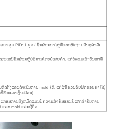
ົບຄວບຄຸມ PID: 1 ຊຸດ / ຊິ້ນສ່ວນອາໄຫຼ່ທີ່ແຕກຫັກງ່າຍອື່ນໆສໍາລັບ
ສະເຫນີຊິ້ນສ່ວນຫຼືບໍລິການໂດຍບໍ່ເສຍຄ່າ, ແຕ່ບໍ່ລວມເອົາບັນຫາທີ່
ຕັ້ງແລະດໍາເນີນການ mold ໄດ້. ແຕ່ຜູ້ຊື້ຄວນຮັບຜິດຊອບຄ່າໃຊ້
ທີ່ພັກແລະເງິນເດືອນ)
 ອຸປະກອນການທັງຫມົດແມ່ນມີຄວາມສໍາຄັນແລະພິເສດສໍາລັບການ
 ແລະ mold ແລ່ນຊີວິດ