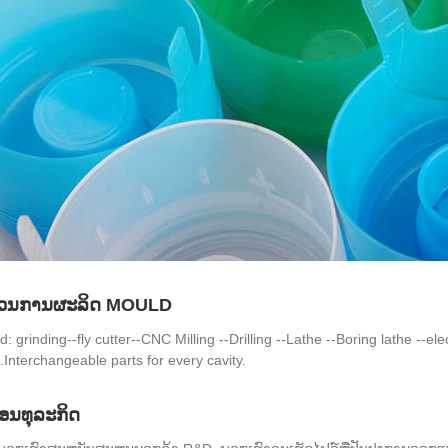
ບວນການຜະລິດ MOULD
: grinding--fly cutter--CNC Milling --Drilling --Lathe --Boring lathe --ele
.Interchangeable parts for every cavity.
ຕອນທຸລະກິດ