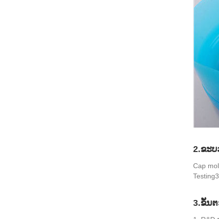
2.ຂະ
Cap mold
Testing3
3.ຂັ້ນ