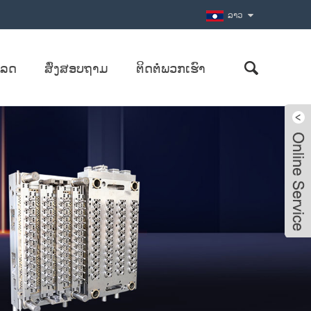
ລາວ
ຫລດ
ສົ່ງສອບຖາມ
ຕິດຕໍ່ພວກເຮົາ