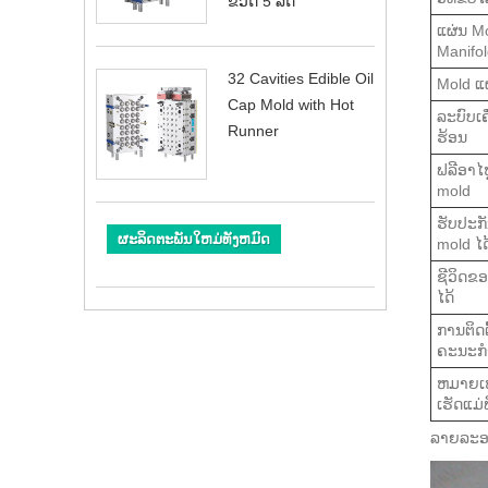
ຂວດ 5 ລິດ
ແຜ່ນ M
Manifol
32 Cavities Edible Oil
Mold ແຜ
Cap Mold with Hot
ລະບົບເຄ
Runner
ຮ້ອນ
ຟລີອາໄຫ
mold
ຮັບປະກ
ຜະລິດຕະພັນໃຫມ່ທັງຫມົດ
mold ໄດ
ຊີວິດຂ
ໄດ້
ການຕິດຕ
ຄະນະກ
ຫມາຍເຫ
ເຮັດແມ
ລາຍ​ລະ​ອ