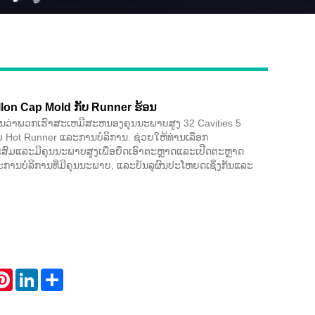
llon Cap Mold ກັບ Runner ຮ້ອນ
Live
ານວ່າພວກເຮົາສະເຫມີສະຫນອງຄຸນນະພາບສູງ 32 Cavities 5
ບ Hot Runner ແລະການບໍລິການ. ຊ່ວຍໃຫ້ທ່ານເລືອກ
ະສົມແລະມີຄຸນນະພາບສູງເພື່ອຍຶດເອົາຕະຫຼາດແລະເປີດຕະຫຼາດ
ການບໍລິການທີ່ມີຄຸນນະພາບ, ແລະບັນລຸຜົນປະໂຫຍດເຊິ່ງກັນແລະ
atsApp
Pinterest
LinkedIn
Share