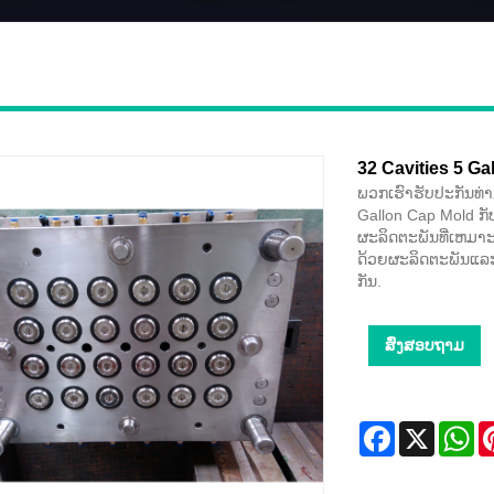
32 Cavities 5 Ga
ພວກເຮົາຮັບປະກັນທ່
Gallon Cap Mold ກັ
ຜະລິດຕະພັນທີ່ເຫມາ
ດ້ວຍຜະລິດຕະພັນແລະ
ກັນ.
ສົ່ງສອບຖາມ
Facebook
X
Wh