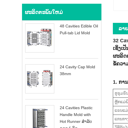
ຜະລິດຕະພັນໃຫມ່
48 Cavities Edible Oil
ລາຍ​
Pull-tab Lid Mold
32 Cav
ເຊິ່ງເ
ຜະລິດຕ
ຂໍ້ຄວາມ
24 Cavity Cap Mold
38mm
1. ກາ
ຮູຂຸມຂົ
ຫຼັກແມ່ພ
24 Cavities Plastic
ແຂນແມ່ພ
Handle Mold with
ແກນກາງ
Hot Runner ສໍາລັບ
ວິທີ​ຂັບ​